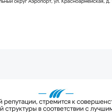
пальный округ Аэропорт, ул. Красноармейская, д. 
анная
ей репутации, стремится к совершен
й структуры в соответствии с лучш