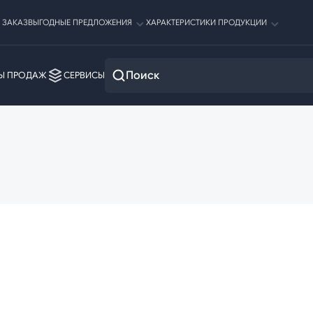
 ЗАКАЗ
ВЫГОДНЫЕ ПРЕДЛОЖЕНИЯ
ХАРАКТЕРИСТИКИ ПРОДУКЦИИ
Ы ПРОДАЖ
СЕРВИСЫ
 прокат
Трубный прокат
чно-вытяжной
Труба бесшовная
о-вытяжной
Труба бесшовная
т
Труба электросварная
таный
Труба ВГП
анный
Труба оцинкованная
й
Труба профильная
катаный
Труба электросварная круглая
Рельсы
Сетка
Рельсы железнодорожные