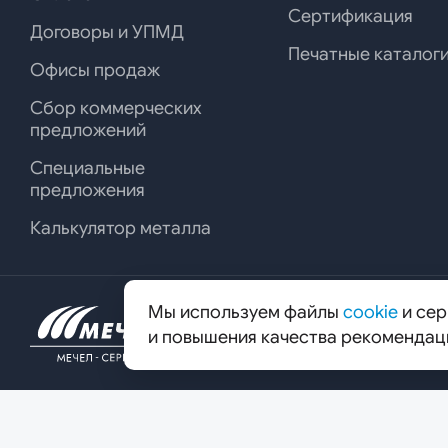
Сертификация
Договоры и УПМД
Печатные каталог
Офисы продаж
Сбор коммерческих
предложений
Специальные
предложения
Калькулятор металла
Мы используем файлы
cookie
и сер
125167, г. Москва, вн. тер. г. муниц
и повышения качества рекомендац
Красноармейская, д. 1.
© ООО «Мечел-Сервис», 2026