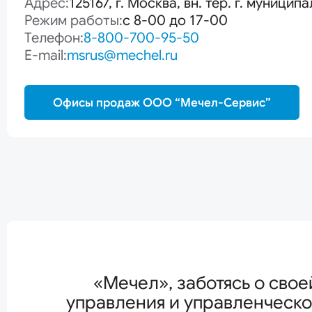
Адрес:
125167, г. Москва, вн. тер. г. муници
термообработ
Режим работы:
с 8-00 до 17-00
Телефон:
8-800-700-95-50
E-mail:
msrus@mechel.ru
Офисы продаж ООО “Мечел-Сервис”
«Мечел», заботясь о сво
управления и управленческо