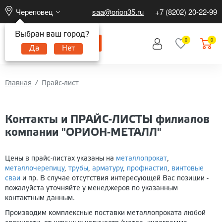
Череповец
saa@orion35.ru
+7 (8202) 20-22-99
Выбран ваш город?
0
0
Да
Нет
Главная
Прайс-лист
Контакты и ПРАЙС-ЛИСТЫ филиалов
компании "ОРИОН-МЕТАЛЛ"
Цены в прайс-листах указаны на
металлопрокат
,
металлочерепицу
,
трубы
,
арматуру
,
профнастил
,
винтовые
сваи
и пр. В случае отсутствия интересующей Вас позиции -
пожалуйста уточняйте у менеджеров по указанным
контактным данным.
Производим комплексные поставки металлопроката любой