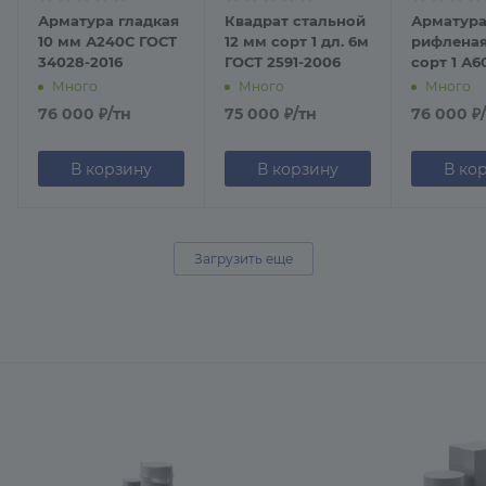
Арматура гладкая
Квадрат стальной
Арматур
10 мм А240С ГОСТ
12 мм сорт 1 дл. 6м
рифленая
34028-2016
ГОСТ 2591-2006
сорт 1 А60
Много
Много
Много
76 000
₽
/тн
75 000
₽
/тн
76 000
₽
В корзину
В корзину
В ко
Загрузить еще