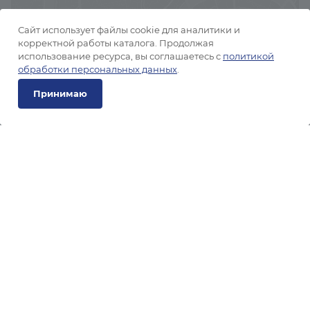
Сайт использует файлы cookie для аналитики и
корректной работы каталога. Продолжая
использование ресурса, вы соглашаетесь с
политикой
обработки персональных данных
.
Принимаю
О КОМПАНИИ
СЕРТИФИКАТЫ
ИНФОРМАЦИЯ
КОНТАКТЫ
8 (800) 350-09-71
ЗАКАЗАТЬ ЗВОНОК
sales@tigk.ru
Центральный офис: Москва, ул.
Садовая-Спасская 21/1