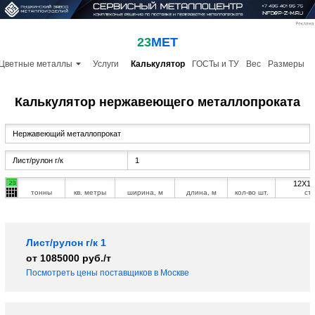
23
МЕТ
Цветные металлы
Услуги
Калькулятор
ГОСТы и ТУ
Вес
Размеры
Калькулятор нержавеющего металлопроката
12Х1
тонны
кв. метры
ширина, м
длина, м
кол-во шт.
ст
Лист/рулон г/к 1
от 1085000 руб./т
Посмотреть цены поставщиков в Москве