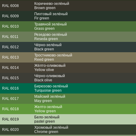
Коричнево-зелёный
RAL 6008
Brown green
Пихтовый зелёный
RAL 6009
Fir green
Травяной зелёный
RAL 6010
Grass green
Резедово-зелёный
RAL 6011
Reseda green
Чёрно-зелёный
RAL 6012
Black green
Тростниково-зелёный
RAL 6013
Reed green
Жёлто-оливковый
RAL 6014
Yellow olive
Чёрно-оливковый
RAL 6015
Black olive
Бирюзово-зелёный
RAL 6016
Turquoise green
Майский зелёный
RAL 6017
May green
Желто-зелёный
RAL 6018
Yellow green
Бело-зелёный
RAL 6019
pastel green
Хромовый зелёный
RAL 6020
Chrome green