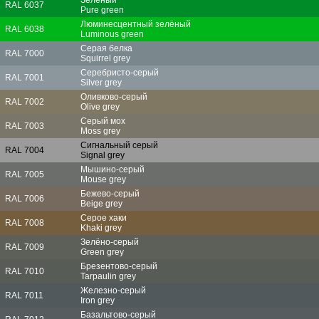
RAL 6037
Pure green
Люминесцентный зелёный
RAL 6038
Luminous green
Серая белка
RAL 7000
Squirrel grey
Серебристо-серый
RAL 7001
Silver grey
Оливково-серый
RAL 7002
Olive grey
Серый мох
RAL 7003
Moss grey
Сигнальный серый
RAL 7004
Signal grey
Мышино-серый
RAL 7005
Mouse grey
Бежево-серый
RAL 7006
Beige grey
Серое хаки
RAL 7008
Khaki grey
Зелёно-серый
RAL 7009
Green grey
Брезентово-серый
RAL 7010
Tarpaulin grey
Железно-серый
RAL 7011
Iron grey
Базальтово-серый