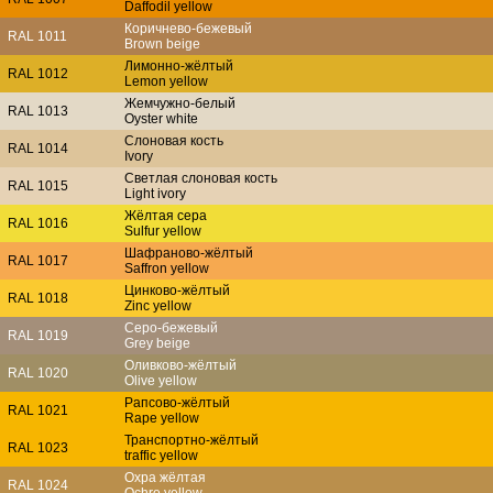
Daffodil yellow
Коричнево-бежевый
RAL 1011
Brown beige
Лимонно-жёлтый
RAL 1012
Lemon yellow
Жемчужно-белый
RAL 1013
Oyster white
Слоновая кость
RAL 1014
Ivory
Светлая слоновая кость
RAL 1015
Light ivory
Жёлтая сера
RAL 1016
Sulfur yellow
Шафраново-жёлтый
RAL 1017
Saffron yellow
Цинково-жёлтый
RAL 1018
Zinc yellow
Серо-бежевый
RAL 1019
Grey beige
Оливково-жёлтый
RAL 1020
Olive yellow
Рапсово-жёлтый
RAL 1021
Rape yellow
Транспортно-жёлтый
RAL 1023
traffic yellow
Охра жёлтая
RAL 1024
Ochre yellow