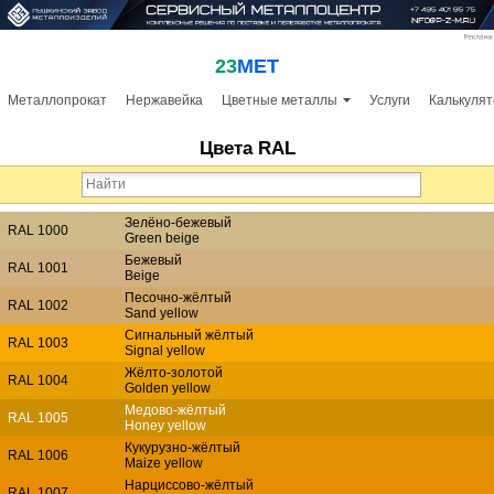
23
МЕТ
Металлопрокат
Нержавейка
Цветные металлы
Услуги
Калькулят
Цвета RAL
Зелёно-бежевый
RAL 1000
Green beige
Бежевый
RAL 1001
Beige
Песочно-жёлтый
RAL 1002
Sand yellow
Сигнальный жёлтый
RAL 1003
Signal yellow
Жёлто-золотой
RAL 1004
Golden yellow
Медово-жёлтый
RAL 1005
Honey yellow
Кукурузно-жёлтый
RAL 1006
Maize yellow
Нарциссово-жёлтый
RAL 1007