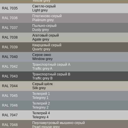
Yellow grey
Светло-серый
RAL 7035
Light grey
Платиново-серый
RAL 7036
Platinum grey
Пыльно-серый
RAL 7037
Dusty grey
Агатовый серый
RAL 7038
Agate grey
Кварцевый серый
RAL 7039
Quartz grey
Серое окно
RAL 7040
Window grey
Транспортный серый A
RAL 7042
Traffic grey A
Транспортный серый B
RAL 7043
Traffic grey B
Серый шёлк
RAL 7044
Silk grey
Телегрей 1
RAL 7045
Telegrey 1
Телегрей 2
RAL 7046
Telegrey 2
Телегрей 4
RAL 7047
Telegrey 4
Перламутровый мышино-серый
RAL 7048
Pearl mouse grey