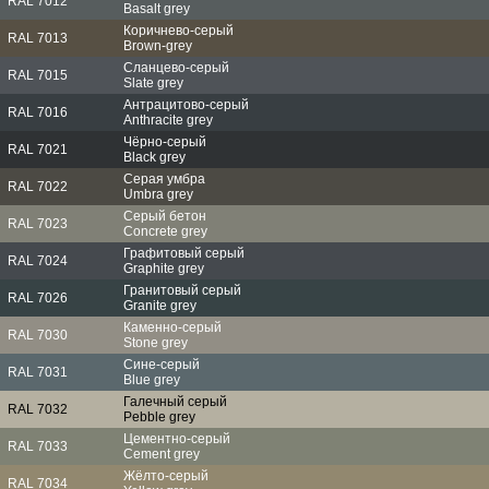
RAL 7012
Basalt grey
Коричнево-серый
RAL 7013
Brown-grey
Сланцево-серый
RAL 7015
Slate grey
Антрацитово-серый
RAL 7016
Anthracite grey
Чёрно-серый
RAL 7021
Black grey
Серая умбра
RAL 7022
Umbra grey
Серый бетон
RAL 7023
Concrete grey
Графитовый серый
RAL 7024
Graphite grey
Гранитовый серый
RAL 7026
Granite grey
Каменно-серый
RAL 7030
Stone grey
Сине-серый
RAL 7031
Blue grey
Галечный серый
RAL 7032
Pebble grey
Цементно-серый
RAL 7033
Cement grey
Жёлто-серый
RAL 7034