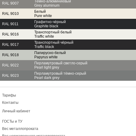
Тёмно-алюминиевый
RAL 9007
Grey aluminum
Белый
RAL 9010
Pure white
Графитно-чёрный
RAL 9011
Graphite black
Транспортный белый
RAL 9016
Traffic white
Транспортный чёрный
RAL 9017
Traffic black
Папирусно-белый
RAL 9018
Papyrus white
Перламутровый светло-серый
RAL 9022
Pearl light grey
Перламутровый тёмно-серый
RAL 9023
Pearl dark grey
Тарифы
Контакты
Личный кабинет
ГОСТы и ТУ
Вес металлопроката
Вес нержавеющего металлопроката