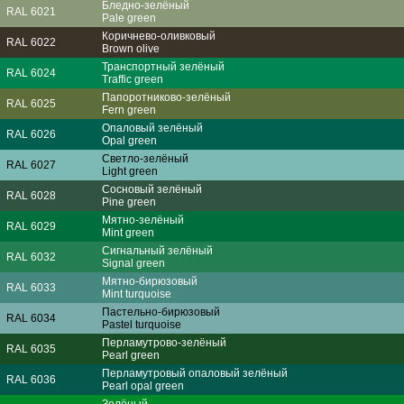
Бледно-зелёный
RAL 6021
Pale green
Коричнево-оливковый
RAL 6022
Brown olive
Транспортный зелёный
RAL 6024
Traffic green
Папоротниково-зелёный
RAL 6025
Fern green
Опаловый зелёный
RAL 6026
Opal green
Светло-зелёный
RAL 6027
Light green
Сосновый зелёный
RAL 6028
Pine green
Мятно-зелёный
RAL 6029
Mint green
Сигнальный зелёный
RAL 6032
Signal green
Мятно-бирюзовый
RAL 6033
Mint turquoise
Пастельно-бирюзовый
RAL 6034
Pastel turquoise
Перламутрово-зелёный
RAL 6035
Pearl green
Перламутровый опаловый зелёный
RAL 6036
Pearl opal green
Зелёный