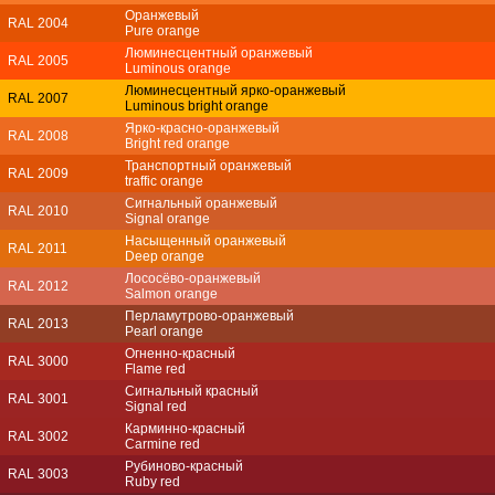
Оранжевый
RAL 2004
Pure orange
Люминесцентный оранжевый
RAL 2005
Luminous orange
Люминесцентный ярко-оранжевый
RAL 2007
Luminous bright orange
Ярко-красно-оранжевый
RAL 2008
Bright red orange
Транспортный оранжевый
RAL 2009
traffic orange
Сигнальный оранжевый
RAL 2010
Signal orange
Насыщенный оранжевый
RAL 2011
Deep orange
Лососёво-оранжевый
RAL 2012
Salmon orange
Перламутрово-оранжевый
RAL 2013
Pearl orange
Огненно-красный
RAL 3000
Flame red
Сигнальный красный
RAL 3001
Signal red
Карминно-красный
RAL 3002
Carmine red
Рубиново-красный
RAL 3003
Ruby red