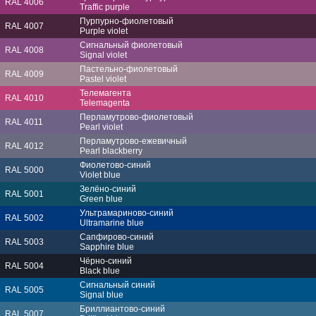
RAL 4006
Traffic purple
Пурпурно-фиолетовый
RAL 4007
Purple violet
Сигнальный фиолетовый
RAL 4008
Signal violet
Пастельно-фиолетовый
RAL 4009
Pastel violet
Телемагента
RAL 4010
Telemagenta
Перламутрово-фиолетовый
RAL 4011
Pearl violet
Перламутрово-ежевичный
RAL 4012
Pearl blackberry
Фиолетово-синий
RAL 5000
Violet blue
Зелёно-синий
RAL 5001
Green blue
Ультрамариново-синий
RAL 5002
Ultramarine blue
Сапфирово-синий
RAL 5003
Sapphire blue
Чёрно-синий
RAL 5004
Black blue
Сигнальный синий
RAL 5005
Signal blue
Бриллиантово-синий
RAL 5007