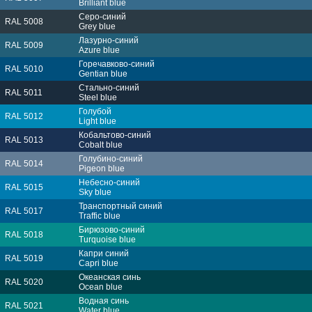
Brilliant blue
Серо-синий
RAL 5008
Grey blue
Лазурно-синий
RAL 5009
Azure blue
Горечавково-синий
RAL 5010
Gentian blue
Стально-синий
RAL 5011
Steel blue
Голубой
RAL 5012
Light blue
Кобальтово-синий
RAL 5013
Cobalt blue
Голубино-синий
RAL 5014
Pigeon blue
Небесно-синий
RAL 5015
Sky blue
Транспортный синий
RAL 5017
Traffic blue
Бирюзово-синий
RAL 5018
Turquoise blue
Капри синий
RAL 5019
Capri blue
Океанская синь
RAL 5020
Ocean blue
Водная синь
RAL 5021
Water blue