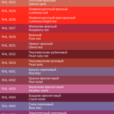
Лососёво-красный
RAL 3022
Salmon pink
Люминесцентный красный
RAL 3024
Luminous red
Люминесцентный ярко-красный
RAL 3026
Luminous bright red
Малиново-красный
RAL 3027
Raspberry red
Красный
RAL 3028
Pure red
Ориент красный
RAL 3031
Orient red
Перламутрово-рубиновый
RAL 3032
Pearl ruby red
Перламутрово-розовый
RAL 3033
Pearl pink
Красно-сиреневый
RAL 4001
Red lilac
Красно-фиолетовый
RAL 4002
Red violet
Вересково-фиолетовый
RAL 4003
Heather violet
Бордово-фиолетовый
RAL 4004
Claret violet
Сине-сиреневый
RAL 4005
Blue lilac
Транспортный пурпурный