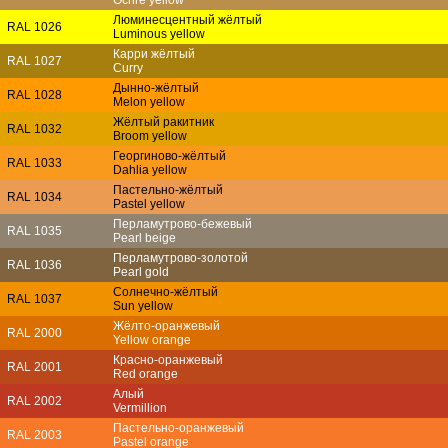
Люминесцентный жёлтый
RAL 1026
Luminous yellow
Карри жёлтый
RAL 1027
Curry
Дынно-жёлтый
RAL 1028
Melon yellow
Жёлтый ракитник
RAL 1032
Broom yellow
Георгиново-жёлтый
RAL 1033
Dahlia yellow
Пастельно-жёлтый
RAL 1034
Pastel yellow
Перламутрово-бежевый
RAL 1035
Pearl beige
Перламутрово-золотой
RAL 1036
Pearl gold
Солнечно-жёлтый
RAL 1037
Sun yellow
Жёлто-оранжевый
RAL 2000
Yellow orange
Красно-оранжевый
RAL 2001
Red orange
Алый
RAL 2002
Vermillion
Пастельно-оранжевый
RAL 2003
Pastel orange