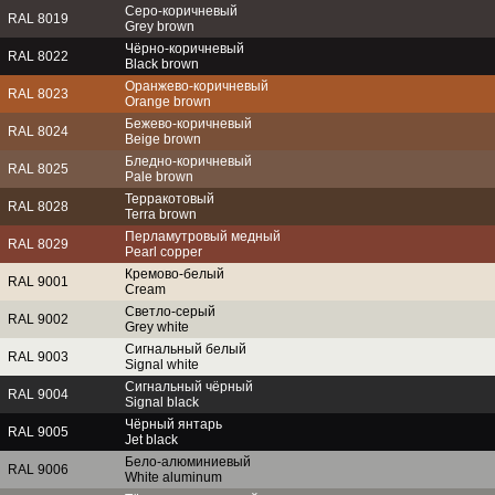
Серо-коричневый
RAL 8019
Grey brown
Чёрно-коричневый
RAL 8022
Black brown
Оранжево-коричневый
RAL 8023
Orange brown
Бежево-коричневый
RAL 8024
Beige brown
Бледно-коричневый
RAL 8025
Pale brown
Терракотовый
RAL 8028
Terra brown
Перламутровый медный
RAL 8029
Pearl copper
Кремово-белый
RAL 9001
Cream
Светло-серый
RAL 9002
Grey white
Сигнальный белый
RAL 9003
Signal white
Сигнальный чёрный
RAL 9004
Signal black
Чёрный янтарь
RAL 9005
Jet black
Бело-алюминиевый
RAL 9006
White aluminum